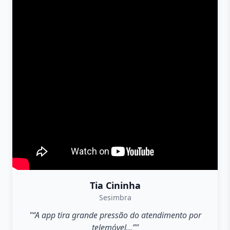
Tia Cininha
Sesimbra
"“A app tira grande pressão do atendimento por
telemóvel...”"