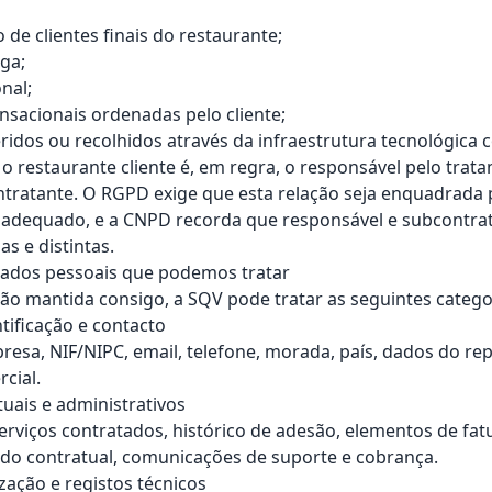
 de clientes finais do restaurante;
ga;
nal;
sacionais ordenadas pelo cliente;
ridos ou recolhidos através da infraestrutura tecnológica 
 o restaurante cliente é, em regra, o responsável pelo trat
tratante. O RGPD exige que esta relação seja enquadrada 
o adequado, e a CNPD recorda que responsável e subcontra
s e distintas.
dados pessoais que podemos tratar
ão mantida consigo, a SQV pode tratar as seguintes catego
tificação e contacto
esa, NIF/NIPC, email, telefone, morada, país, dados do re
cial.
tuais e administrativos
serviços contratados, histórico de adesão, elementos de fat
do contratual, comunicações de suporte e cobrança.
ização e registos técnicos