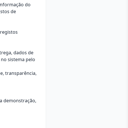
, informação do
istos de
 registos
trega, dados de
 no sistema pelo
e, transparência,
ita demonstração,