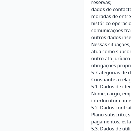
reservas;
dados de contacto
moradas de entre
histórico operacio
comunicações tran
outros dados inse
Nessas situações,
atua como subcon
outro ato jurídic
obrigações própria
5. Categorias de 
Consoante a relaç
5.1. Dados de iden
Nome, cargo, empr
interlocutor comer
5.2. Dados contra
Plano subscrito, 
pagamentos, esta
5.3. Dados de util