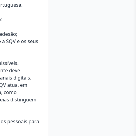
ortuguesa.
:
 adesão;
e a SQV e os seus
ssíveis.
ente deve
anais digitais.
SQV atua, em
ra, como
eias distinguem
os pessoais para