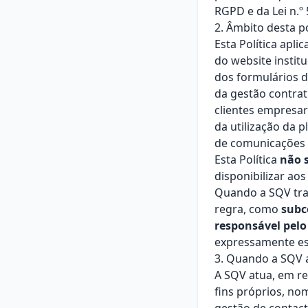
RGPD e da Lei n.º
2. Âmbito desta po
Esta Política apl
do website instit
dos formulários 
da gestão contratu
clientes empresari
da utilização da p
de comunicações i
Esta Política
não 
disponibilizar aos
Quando a SQV trat
regra, como
subc
responsável pel
expressamente es
3. Quando a SQV 
A SQV atua, em r
fins próprios, n