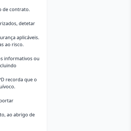
 de contrato.
rizados, detetar
urança aplicáveis.
s ao risco.
os informativos ou
cluindo
PD recorda que o
uívoco.
uportar
o, ao abrigo de