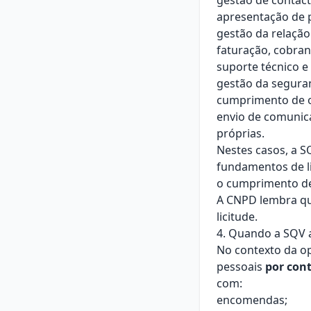
gestão de contact
apresentação de p
gestão da relação
faturação, cobran
suporte técnico e
gestão da seguran
cumprimento de ob
envio de comunica
próprias.
Nestes casos, a S
fundamentos de li
o cumprimento de 
A CNPD lembra qu
licitude.
4. Quando a SQV 
No contexto da op
pessoais
por cont
com:
encomendas;