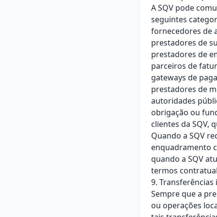
A SQV pode comuni
seguintes categor
fornecedores de a
prestadores de s
prestadores de em
parceiros de fatur
gateways de paga
prestadores de map
autoridades públi
obrigação ou fund
clientes da SQV, 
Quando a SQV reco
enquadramento c
quando a SQV atu
termos contratual
9. Transferências
Sempre que a pres
ou operações loc