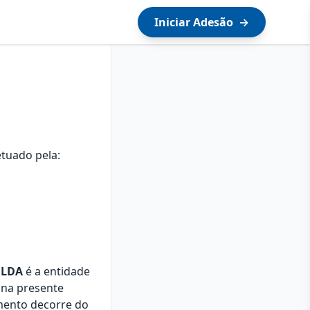
Iniciar Adesão
→
etuado pela:
 LDA
é a entidade
 na presente
amento decorre do