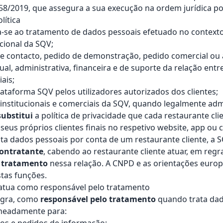
 58/2019, que assegura a sua execução na ordem jurídica p
lítica
ica-se ao tratamento de dados pessoais efetuado no contexto
ucional da SQV;
de contacto, pedido de demonstração, pedido comercial ou
al, administrativa, financeira e de suporte da relação entr
ais;
lataforma SQV pelos utilizadores autorizados dos clientes;
nstitucionais e comerciais da SQV, quando legalmente admi
substitui
a política de privacidade que cada restaurante cli
 seus próprios clientes finais no respetivo website, app ou c
a dados pessoais por conta de um restaurante cliente, a 
ontratante
, cabendo ao restaurante cliente atuar, em reg
o tratamento
nessa relação. A CNPD e as orientações europ
tas funções.
atua como responsável pelo tratamento
egra, como
responsável pelo tratamento
quando trata dad
omeadamente para: