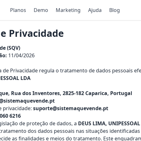
Planos
Demo
Marketing
Ajuda
Blog
de Privacidade
de (SQV)
ão:
11/04/2026
ca de Privacidade regula o tratamento de dados pessoais ef
PESSOAL LDA
ue, Rua dos Inventores, 2825-182 Caparica, Portugal
l@sistemaquevende.pt
e privacidade:
suporte@sistemaquevende.pt
 060 6216
egislação de proteção de dados, a
DEUS LIMA, UNIPESSOAL
tratamento dos dados pessoais nas situações identificadas
ecide as finalidades e meios do tratamento. Este enquadr