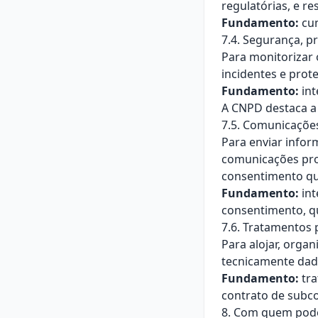
regulatórias, e r
Fundamento:
cum
7.4. Segurança, p
Para monitorizar 
incidentes e prot
Fundamento:
int
A CNPD destaca a 
7.5. Comunicações
Para enviar infor
comunicações prom
consentimento qu
Fundamento:
int
consentimento, qu
7.6. Tratamentos 
Para alojar, organ
tecnicamente dad
Fundamento:
tra
contrato de subc
8. Com quem pode