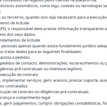
 e conteúdos carregados pelos clientes na plataforma;
técnicos automáticos, como logs, cookies ou tecnologias s
;
s ou terceiros, quando isso seja necessário para a execução
ento de licitude.
D, o responsável deve prestar informação transparente ao
nto dos seus dados.
fundamentos de licitude
s pessoais apenas quando exista fundamento jurídico ade
os tratar dados para as seguintes finalidades:
esposta a pedidos
 pedidos de contacto, demonstrações, esclarecimentos ou 
igências pré-contratuais ou interesse legítimo.
 execução de contrato
s, implementar serviços, gerir acessos, prestar suporte, as
ços contratados.
cução de contrato ou diligências pré-contratuais.
obrança e cumprimento legal
s, gerir pagamentos, cumprir obrigações contabilísticas, fisc