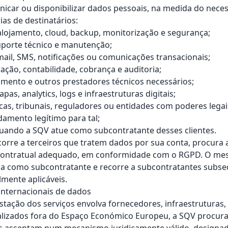
car ou disponibilizar dados pessoais, na medida do neces
ias de destinatários:
lojamento, cloud, backup, monitorização e segurança;
uporte técnico e manutenção;
ail, SMS, notificações ou comunicações transacionais;
ação, contabilidade, cobrança e auditoria;
mento e outros prestadores técnicos necessários;
as, analytics, logs e infraestruturas digitais;
cas, tribunais, reguladores ou entidades com poderes legai
amento legítimo para tal;
quando a SQV atue como subcontratante desses clientes.
rre a terceiros que tratem dados por sua conta, procura 
ontratual adequado, em conformidade com o RGPD. O mes
a como subcontratante e recorre a subcontratantes subse
mente aplicáveis.
 internacionais de dados
tação dos serviços envolva fornecedores, infraestruturas,
alizados fora do Espaço Económico Europeu, a SQV procur