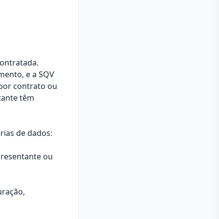
contratada.
amento, e a SQV
por contrato ou
tante têm
rias de dados:
presentante ou
uração,