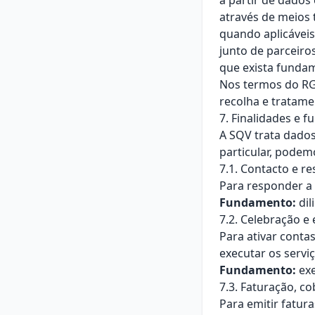
a partir de dados
através de meios 
quando aplicáveis
junto de parceiro
que exista fundam
Nos termos do RGP
recolha e tratame
7. Finalidades e 
A SQV trata dado
particular, podem
7.1. Contacto e r
Para responder a
Fundamento:
dil
7.2. Celebração e
Para ativar conta
executar os servi
Fundamento:
exe
7.3. Faturação, c
Para emitir fatura