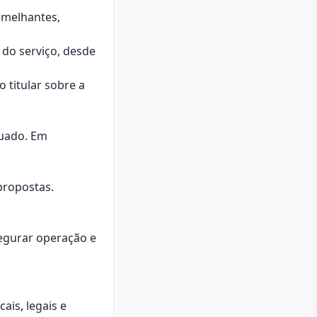
emelhantes,
 do serviço, desde
 titular sobre a
quado. Em
propostas.
segurar operação e
ais, legais e