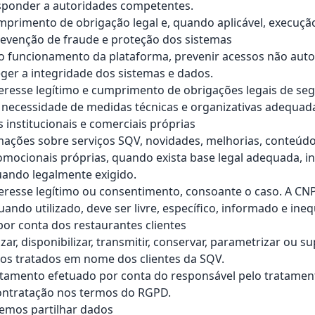
esponder a autoridades competentes.
primento de obrigação legal e, quando aplicável, execução
revenção de fraude e proteção dos sistemas
o funcionamento da plataforma, prevenir acessos não auto
eger a integridade dos sistemas e dados.
eresse legítimo e cumprimento de obrigações legais de seg
necessidade de medidas técnicas e organizativas adequada
 institucionais e comerciais próprias
mações sobre serviços SQV, novidades, melhorias, conteúd
ocionais próprias, quando exista base legal adequada, in
ando legalmente exigido.
eresse legítimo ou consentimento, consoante o caso. A CN
ando utilizado, deve ser livre, específico, informado e ineq
por conta dos restaurantes clientes
izar, disponibilizar, transmitir, conservar, parametrizar ou s
os tratados em nome dos clientes da SQV.
tamento efetuado por conta do responsável pelo tratament
ontratação nos termos do RGPD.
mos partilhar dados