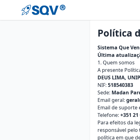
Política 
Sistema Que Ven
Última atualizaç
1. Quem somos
A presente Políti
DEUS LIMA, UNI
NIF:
518540383
Sede:
Madan Parq
Email geral:
gera
Email de suporte 
Telefone:
+351 21
Para efeitos da l
responsável pelo 
política em que d